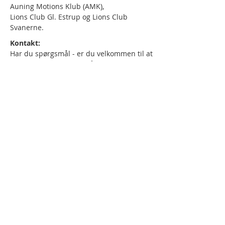
Auning Motions Klub (AMK),
Lions Club Gl. Estrup og Lions Club
Svanerne.
Kontakt:
Har du spørgsmål - er du velkommen til at
kontakte AuningLøbet på:
auninglobet@gmail.com
Her finder du AuningLøbet: